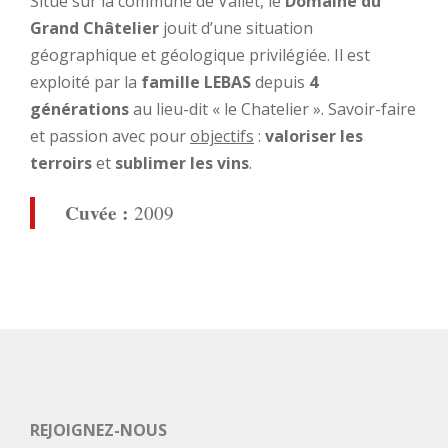
Situé sur la commune de Vallet, le
Domaine du
Grand Châtelier
jouit d’une situation
géographique et géologique privilégiée. Il est
exploité par la
famille LEBAS
depuis
4
générations
au lieu-dit « le Chatelier ». Savoir-faire
et passion avec pour
objectifs
:
valoriser les
terroirs
et
sublimer les vins
.
Cuvée :
2009
REJOIGNEZ-NOUS